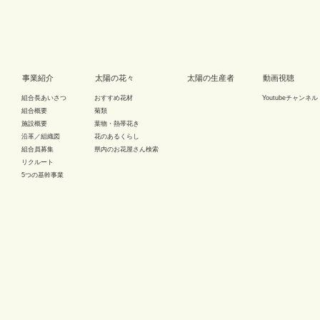
事業紹介
太陽の花々
太陽の生産者
動画視聴
組合長あいさつ
おすすめ花材
Youtubeチャンネル
組合概要
菊類
施設概要
葉物・熱帯花き
沿革／組織図
花のあるくらし
組合員募集
県内のお花屋さん検索
リクルート
5つの基幹事業