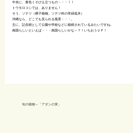
中央に、黄色くそびえ立つもの・・・！！
トウモロコシでは、ありません！
そう、ソテツ（裸子植物、ソテツ科の常緑低木）
沖縄なら、どこでも見られる風景・・・。
主に、記念樹として公園や学校などに植樹されているみたいですね。
南国らしいといえば・・・南国らしいかな～？！いちおうＵＰ！
旬の植物～「アダンの実」