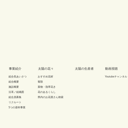
事業紹介
太陽の花々
太陽の生産者
動画視聴
組合長あいさつ
おすすめ花材
Youtubeチャンネル
組合概要
菊類
施設概要
葉物・熱帯花き
沿革／組織図
花のあるくらし
組合員募集
県内のお花屋さん検索
リクルート
5つの基幹事業