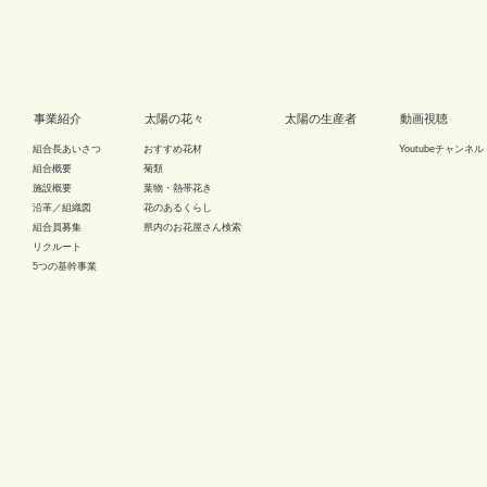
事業紹介
太陽の花々
太陽の生産者
動画視聴
組合長あいさつ
おすすめ花材
Youtubeチャンネル
組合概要
菊類
施設概要
葉物・熱帯花き
沿革／組織図
花のあるくらし
組合員募集
県内のお花屋さん検索
リクルート
5つの基幹事業