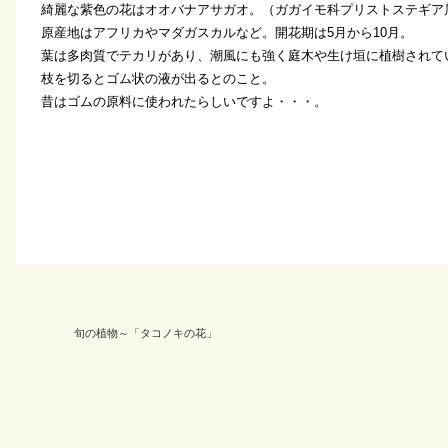
綺麗な紫色の花はオオバナアサガオ。（ガガイモ科プリストステギア
原産地はアフリカやマダガスカルなど。開花期は5月から10月。
葉は多肉質でテカリがあり、潮風にも強く庭木や生け垣に植樹されて
枝を切るとゴム状の液が出るとのこと。
昔はゴムの原料に使われたらしいですよ・・・。
旬の植物～「タコノキの花」