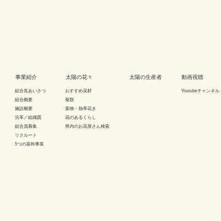
事業紹介
太陽の花々
太陽の生産者
動画視聴
組合長あいさつ
おすすめ花材
Youtubeチャンネル
組合概要
菊類
施設概要
葉物・熱帯花き
沿革／組織図
花のあるくらし
組合員募集
県内のお花屋さん検索
リクルート
5つの基幹事業