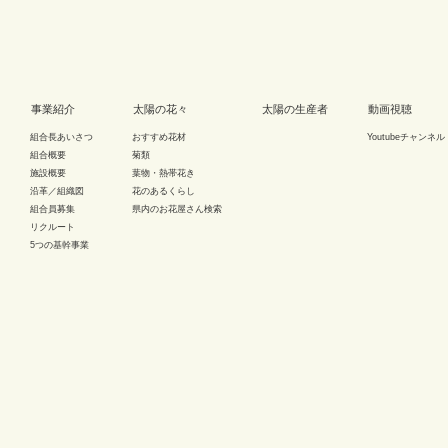
事業紹介
太陽の花々
太陽の生産者
動画視聴
組合長あいさつ
おすすめ花材
Youtubeチャンネル
組合概要
菊類
施設概要
葉物・熱帯花き
沿革／組織図
花のあるくらし
組合員募集
県内のお花屋さん検索
リクルート
5つの基幹事業