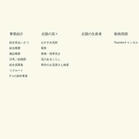
事業紹介
太陽の花々
太陽の生産者
動画視聴
組合長あいさつ
おすすめ花材
Youtubeチャンネル
組合概要
菊類
施設概要
葉物・熱帯花き
沿革／組織図
花のあるくらし
組合員募集
県内のお花屋さん検索
リクルート
5つの基幹事業