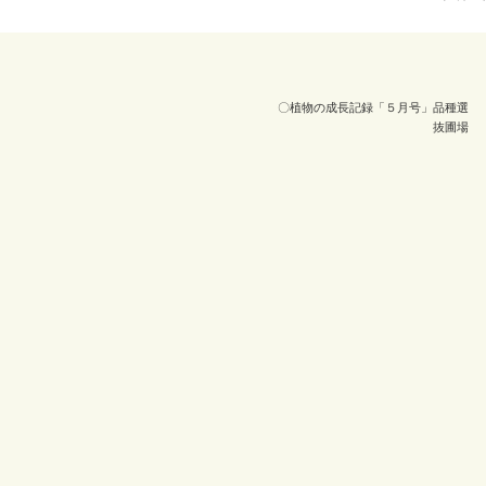
〇植物の成長記録「５月号」品種選
抜圃場