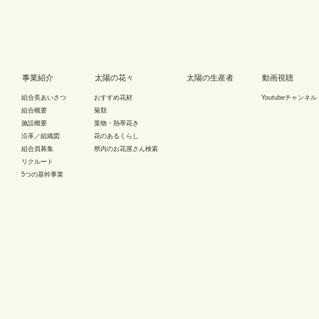
事業紹介
太陽の花々
太陽の生産者
動画視聴
組合長あいさつ
おすすめ花材
Youtubeチャンネル
組合概要
菊類
施設概要
葉物・熱帯花き
沿革／組織図
花のあるくらし
組合員募集
県内のお花屋さん検索
リクルート
5つの基幹事業