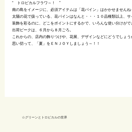
“ トロピカルフラワ～！ ”
南の島をイメージに、必須アイテムは「花パイン」はかかせませんね
太陽の花で扱っている、花パインはなんと・・・１０品種類以上、サ
装飾を彩るのに、どこをポイントにするかで、いろんな使い分けがで
出荷ピークは、６月から８月ごろ。
これからの、店内の飾りつけや、花展、デザインなどにどうでしょう
思い切って、「夏」をＥＮＪＯＹしましょう～！！
☆グリーンとトロピカルの世界