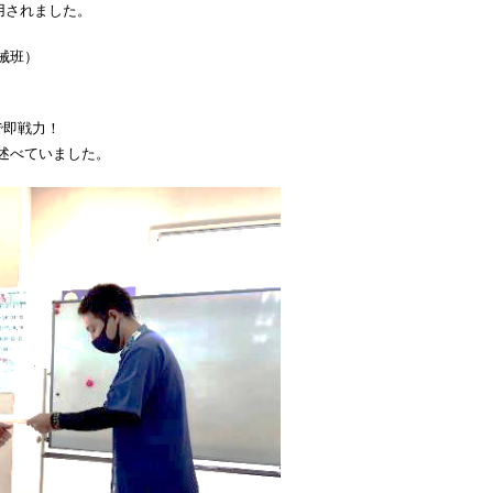
採用されました。
械班）
で即戦力！
述べていました。