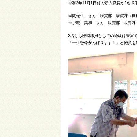
令和2年11月1日付で新入職員が2名
城間瑞生 さん 購買部 購買課（機
玉那覇 美和 さん 販売部 販売課
2名とも臨時職員としての経験は豊富
「一生懸命がんばります！」と抱負を