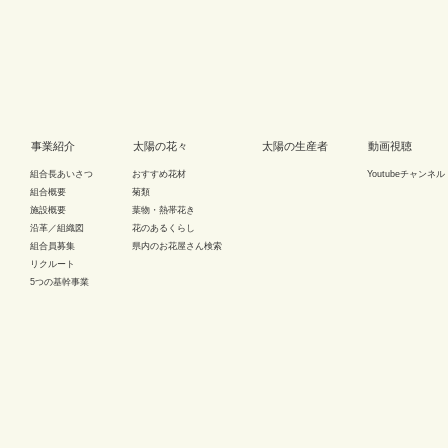
事業紹介
太陽の花々
太陽の生産者
動画視聴
組合長あいさつ
おすすめ花材
Youtubeチャンネル
組合概要
菊類
施設概要
葉物・熱帯花き
沿革／組織図
花のあるくらし
組合員募集
県内のお花屋さん検索
リクルート
5つの基幹事業