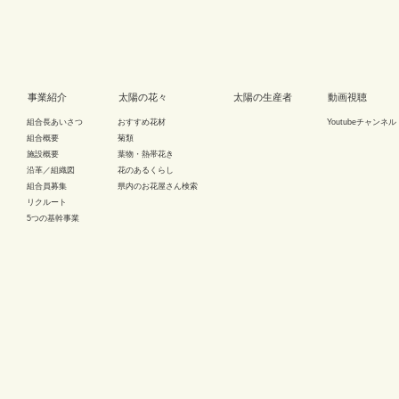
事業紹介
太陽の花々
太陽の生産者
動画視聴
組合長あいさつ
おすすめ花材
Youtubeチャンネル
組合概要
菊類
施設概要
葉物・熱帯花き
沿革／組織図
花のあるくらし
組合員募集
県内のお花屋さん検索
リクルート
5つの基幹事業