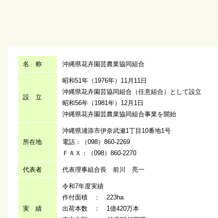
名 称
沖縄県花卉園芸農業協同組合
昭和51年（1976年）11月11日
沖縄県花卉園芸協同組合（任意組合）として設立
設 立
昭和56年（1981年）12月1日
沖縄県花卉園芸農業協同組合事業を開始
沖縄県浦添市伊奈武瀬1丁目10番地1号
所在地
電話：（098）860-2269
ＦＡＸ：（098）860-2270
代表者
代表理事組合長 前川 亮一
令和7年度実績
作付面積 ： 223ha
実 績
出荷本数 ： 1億420万本