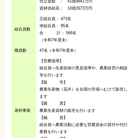
売立金額 ： 41億9941万円
資材供給高： 10億2673万円
正組合員： 473名
准組合員： 95名
組合員数
合 計： 568名
（令和7年度末）
職員数
47名（令和7年度末）
【営農指導】
組合員へ生産技術の普及指導や、農業経営の相談
等を行います
【販 売】
農業生産物（花卉）を全国の市場へむけて販売し
ます
【購 買】
基幹事業
農業生産資材の販売を行います
【融 資】
組合員へ農業活動に必要な営農資金の貸付や代行
業務を行います