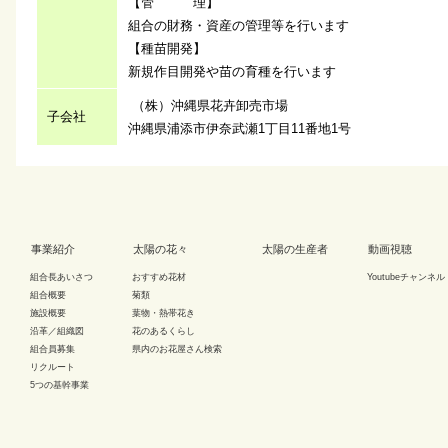
【管 理】
組合の財務・資産の管理等を行います
【種苗開発】
新規作目開発や苗の育種を行います
（株）沖縄県花卉卸売市場
子会社
沖縄県浦添市伊奈武瀬1丁目11番地1号
事業紹介
太陽の花々
太陽の生産者
動画視聴
組合長あいさつ
おすすめ花材
Youtubeチャンネル
組合概要
菊類
施設概要
葉物・熱帯花き
沿革／組織図
花のあるくらし
組合員募集
県内のお花屋さん検索
リクルート
5つの基幹事業