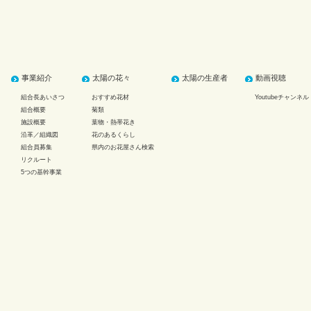
事業紹介
太陽の花々
太陽の生産者
動画視聴
組合長あいさつ
おすすめ花材
Youtubeチャンネル
組合概要
菊類
施設概要
葉物・熱帯花き
沿革／組織図
花のあるくらし
組合員募集
県内のお花屋さん検索
リクルート
5つの基幹事業