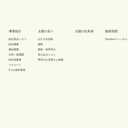
事業紹介
太陽の花々
太陽の生産者
動画視聴
組合長あいさつ
おすすめ花材
Youtubeチャンネル
組合概要
菊類
施設概要
葉物・熱帯花き
沿革／組織図
花のあるくらし
組合員募集
県内のお花屋さん検索
リクルート
5つの基幹事業