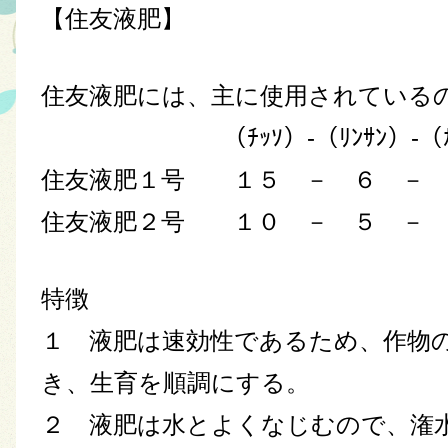
【住友液肥】
住友液肥には、主に使用されている
（ﾁｯｿ）-（ﾘﾝｻﾝ）-（ｶ
住友液肥１号 １５ － ６ － 
住友液肥２号 １０ － ５ － 
特徴
１ 液肥は速効性であるため、作物
き、生育を順調にする。
２ 液肥は水とよくなじむので、潅