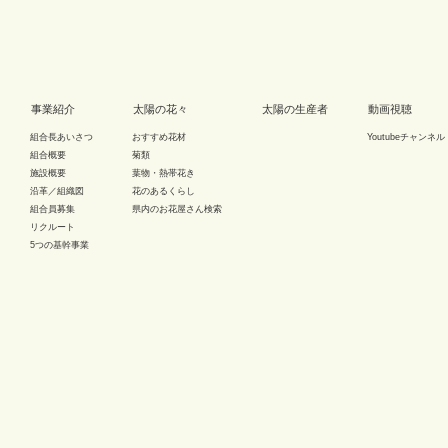
事業紹介
太陽の花々
太陽の生産者
動画視聴
組合長あいさつ
おすすめ花材
Youtubeチャンネル
組合概要
菊類
施設概要
葉物・熱帯花き
沿革／組織図
花のあるくらし
組合員募集
県内のお花屋さん検索
リクルート
5つの基幹事業