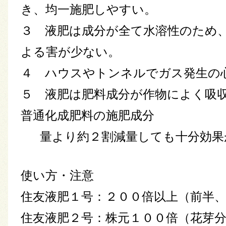
き、均一施肥しやすい。
３ 液肥は成分が全て水溶性のため
よる害が少ない。
４ ハウスやトンネルでガス発生の
５ 液肥は肥料成分が作物によく吸
普通化成肥料の施肥成分
量より約２割減量しても十分効果
使い方・注意
住友液肥１号：２００倍以上（前半
住友液肥２号：株元１００倍（花芽