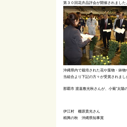
第３０回花卉品評会が開催されました
沖縄県内で栽培された花や葉物・鉢物
当組合より下記の方々が受賞されまし
那覇市 渡嘉敷光秋さんが、小菊“太陽
伊江村 棚原貴光
精興の秋 沖縄県知事