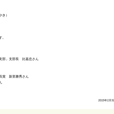
やき）
す。
支部」支部長 比嘉忠さん
長賞 新里勝秀さん
ん
2015年2月3