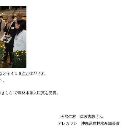
。
など全４１８点が出品され、
た。
のきらら”で農林水産大臣賞を受賞。
さん 今帰仁村 津波古敦さん
賞 アレカヤシ 沖縄県農林水産部長賞