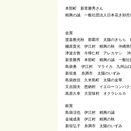
本部町 新里勝秀
精興の誠 一般社団法人日本花き卸
金賞
渡嘉敷光秋 那覇市 太陽のきらら 
棚原貴光 伊江村 精興の秋 沖縄県
津波古敦 今帰仁村 アレカヤシ 沖
新里勝秀 本部町 精興の誠 一般社
島袋勇 伊江村 マライカ 九州山口
新垣進 糸満市 太陽のいずみ
島袋政信 久米島町 太陽の金華
又吉国夫 恩納村 イエローコンパク
嵩原久幸 大宜味村 オクラレルカ
銀賞
島袋涼也 伊江村 精興の誠
金城成美 伊江村 精興の秋
新垣弘子 糸満市 太陽のいずみ