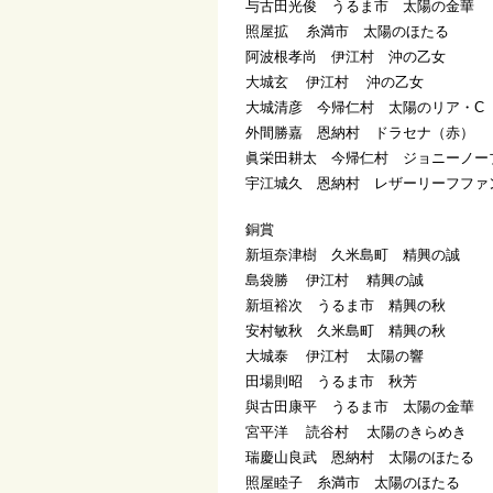
与古田光俊 うるま市 太陽の金華
照屋拡 糸満市 太陽のほたる
阿波根孝尚 伊江村 沖の乙女
大城玄 伊江村 沖の乙女
大城清彦 今帰仁村 太陽のリア・C
外間勝嘉 恩納村 ドラセナ（赤）
眞栄田耕太 今帰仁村 ジョニーノー
宇江城久 恩納村 レザーリーフファ
銅賞
新垣奈津樹 久米島町 精興の誠
島袋勝 伊江村 精興の誠
新垣裕次 うるま市 精興の秋
安村敏秋 久米島町 精興の秋
大城泰 伊江村 太陽の響
田場則昭 うるま市 秋芳
與古田康平 うるま市 太陽の金華
宮平洋 読谷村 太陽のきらめき
瑞慶山良武 恩納村 太陽のほたる
照屋睦子 糸満市 太陽のほたる