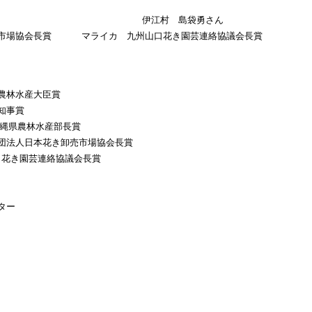
さん 伊江村 島袋勇さん
売市場協会長賞 マライカ 九州山口花き園芸連絡協議会長賞
農林水産大臣賞
知事賞
縄県農林水産部長賞
団法人日本花き卸売市場協会長賞
花き園芸連絡協議会長賞
ター