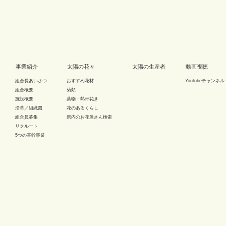
事業紹介
太陽の花々
太陽の生産者
動画視聴
組合長あいさつ
おすすめ花材
Youtubeチャンネル
組合概要
菊類
施設概要
葉物・熱帯花き
沿革／組織図
花のあるくらし
組合員募集
県内のお花屋さん検索
リクルート
5つの基幹事業