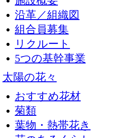
施設概要
沿革／組織図
組合員募集
リクルート
5つの基幹事業
太陽の花々
おすすめ花材
菊類
葉物・熱帯花き