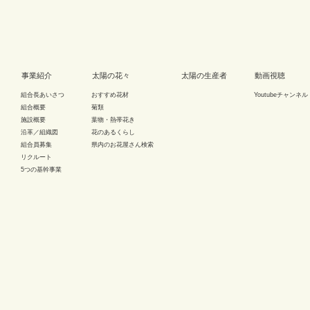
事業紹介
太陽の花々
太陽の生産者
動画視聴
組合長あいさつ
おすすめ花材
Youtubeチャンネル
組合概要
菊類
施設概要
葉物・熱帯花き
沿革／組織図
花のあるくらし
組合員募集
県内のお花屋さん検索
リクルート
5つの基幹事業