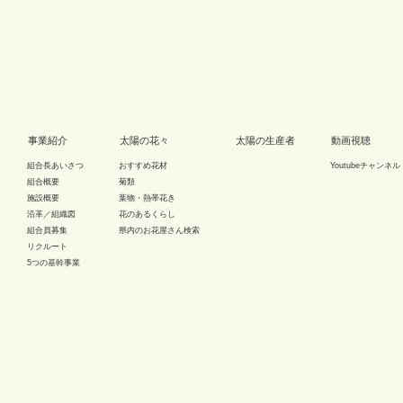
事業紹介
太陽の花々
太陽の生産者
動画視聴
組合長あいさつ
おすすめ花材
Youtubeチャンネル
組合概要
菊類
施設概要
葉物・熱帯花き
沿革／組織図
花のあるくらし
組合員募集
県内のお花屋さん検索
リクルート
5つの基幹事業