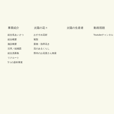
事業紹介
太陽の花々
太陽の生産者
動画視聴
組合長あいさつ
おすすめ花材
Youtubeチャンネル
組合概要
菊類
施設概要
葉物・熱帯花き
沿革／組織図
花のあるくらし
組合員募集
県内のお花屋さん検索
リクルート
5つの基幹事業