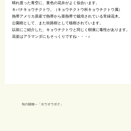
晴れ渡った青空に、黄色の花弁がよく似合います。
キバナキョウチクトウ。（キョウチクトウ科キョウチクトウ属）
熱帯アメリカ原産で熱帯から亜熱帯で栽培されている常緑花木。
公園樹として、また街路樹として植樹されています。
以前にご紹介した、キョウチクトウと同じく樹液に毒性があります。
花姿はアラマンダにもそっくりですね・・・♪
旬の植物～「ホウオウボク」