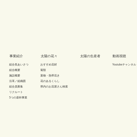
事業紹介
太陽の花々
太陽の生産者
動画視聴
組合長あいさつ
おすすめ花材
Youtubeチャンネル
組合概要
菊類
施設概要
葉物・熱帯花き
沿革／組織図
花のあるくらし
組合員募集
県内のお花屋さん検索
リクルート
5つの基幹事業