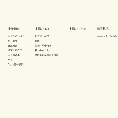
事業紹介
太陽の花々
太陽の生産者
動画視聴
組合長あいさつ
おすすめ花材
Youtubeチャンネル
組合概要
菊類
施設概要
葉物・熱帯花き
沿革／組織図
花のあるくらし
組合員募集
県内のお花屋さん検索
リクルート
5つの基幹事業