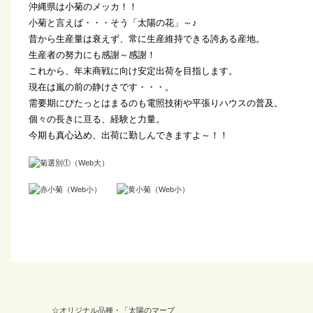
沖縄県は小菊のメッカ！！
小菊と言えば・・・そう「太陽の花」～♪
昔から生産量は衰えず、常に生産維持できる誇ある産地。
生産者の努力にも感謝～感謝！
これから、年末商戦に向け安定出荷を目指します。
現在は嵐の前の静けさです・・・。
需要期にぴたっとはまるのも電照技術や平張りハウスの普及。
個々の長きに亘る、経験と力量。
今期も真心込め、出荷に勤しんできますよ～！！
☆オリジナル品種・「太陽のマーブ