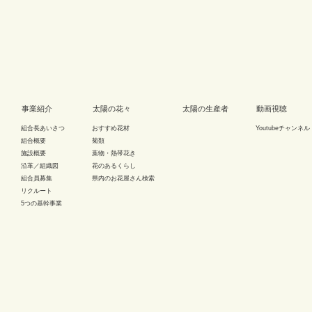
事業紹介
太陽の花々
太陽の生産者
動画視聴
組合長あいさつ
おすすめ花材
Youtubeチャンネル
組合概要
菊類
施設概要
葉物・熱帯花き
沿革／組織図
花のあるくらし
組合員募集
県内のお花屋さん検索
リクルート
5つの基幹事業