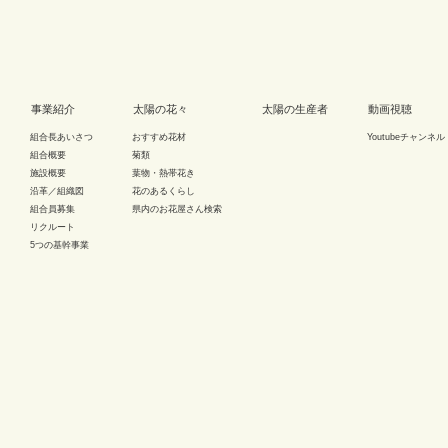
事業紹介
太陽の花々
太陽の生産者
動画視聴
組合長あいさつ
おすすめ花材
Youtubeチャンネル
組合概要
菊類
施設概要
葉物・熱帯花き
沿革／組織図
花のあるくらし
組合員募集
県内のお花屋さん検索
リクルート
5つの基幹事業