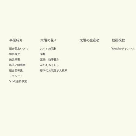
事業紹介
太陽の花々
太陽の生産者
動画視聴
組合長あいさつ
おすすめ花材
Youtubeチャンネル
組合概要
菊類
施設概要
葉物・熱帯花き
沿革／組織図
花のあるくらし
組合員募集
県内のお花屋さん検索
リクルート
5つの基幹事業