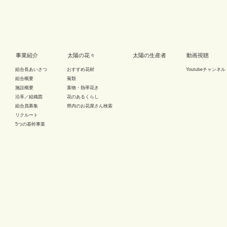
事業紹介
太陽の花々
太陽の生産者
動画視聴
組合長あいさつ
おすすめ花材
Youtubeチャンネル
組合概要
菊類
施設概要
葉物・熱帯花き
沿革／組織図
花のあるくらし
組合員募集
県内のお花屋さん検索
リクルート
5つの基幹事業