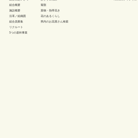
組合概要
菊類
施設概要
葉物・熱帯花き
沿革／組織図
花のあるくらし
組合員募集
県内のお花屋さん検索
リクルート
5つの基幹事業