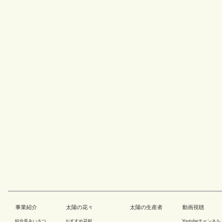
事業紹介
太陽の花々
太陽の生産者
動画視聴
組合長あいさつ
おすすめ花材
Youtubeチャンネル