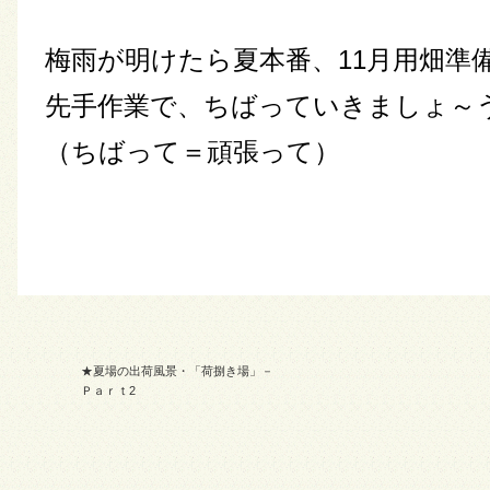
梅雨が明けたら夏本番、11月用畑準
先手作業で、ちばっていきましょ～う！
（ちばって＝頑張って）
★夏場の出荷風景・「荷捌き場」－
Ｐａｒｔ2