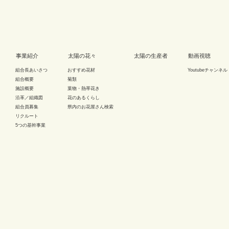
事業紹介
太陽の花々
太陽の生産者
動画視聴
組合長あいさつ
おすすめ花材
Youtubeチャンネル
組合概要
菊類
施設概要
葉物・熱帯花き
沿革／組織図
花のあるくらし
組合員募集
県内のお花屋さん検索
リクルート
5つの基幹事業