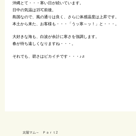
沖縄とて・・・寒い日が続いています。
日中の気温は15℃前後。
島国なので、風の通りは良く、さらに体感温度は上昇です。
本土から来た、お客様も・・・「うッ寒～ッ！」と・・・。
大好きな海も、白波が余計に寒さを強調します。
春が待ち遠しくなりますね・・・。
それでも、碧さはピカイチです・・・♪♬
太陽マム～ Ｐａｒｔ2