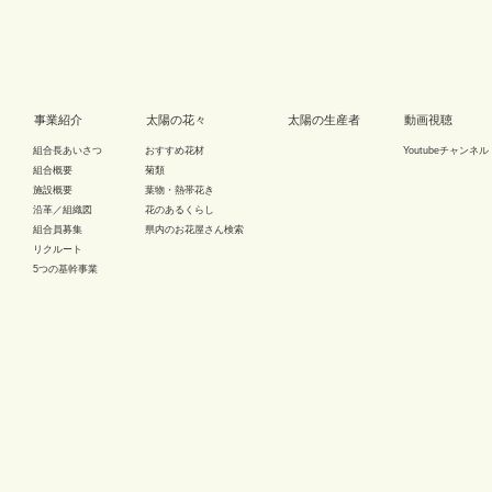
事業紹介
太陽の花々
太陽の生産者
動画視聴
組合長あいさつ
おすすめ花材
Youtubeチャンネル
組合概要
菊類
施設概要
葉物・熱帯花き
沿革／組織図
花のあるくらし
組合員募集
県内のお花屋さん検索
リクルート
5つの基幹事業