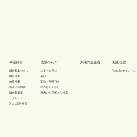
事業紹介
太陽の花々
太陽の生産者
動画視聴
組合長あいさつ
おすすめ花材
Youtubeチャンネル
組合概要
菊類
施設概要
葉物・熱帯花き
沿革／組織図
花のあるくらし
組合員募集
県内のお花屋さん検索
リクルート
5つの基幹事業