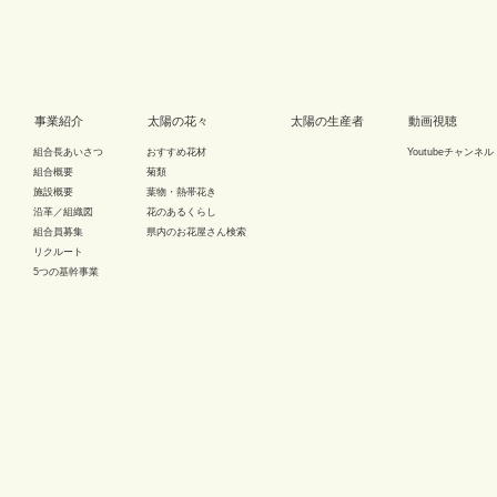
事業紹介
太陽の花々
太陽の生産者
動画視聴
組合長あいさつ
おすすめ花材
Youtubeチャンネル
組合概要
菊類
施設概要
葉物・熱帯花き
沿革／組織図
花のあるくらし
組合員募集
県内のお花屋さん検索
リクルート
5つの基幹事業