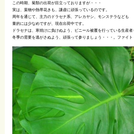
この時期、菊類の出荷が目立っておりますが・・・
実は、葉物や熱帯花きも、謙虚に頑張っているのです。
周年を通じて、主力のドラセナ系、アレカヤシ、モンステラなども
量的には少なめですが、現在出荷中です。
ドラセナは、寒焼けに負けぬよう、ビニール被覆を行っている生産者
冬季の需要を逃がさぬよう、頑張って参りましょう・・・。ファイト