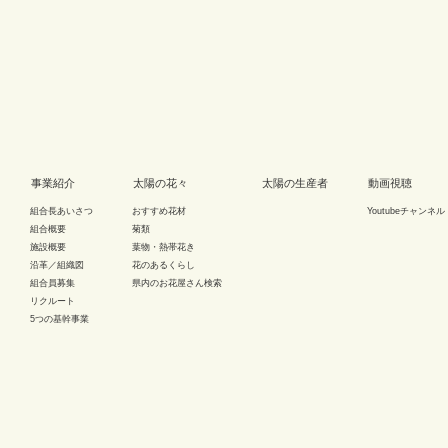
事業紹介
太陽の花々
太陽の生産者
動画視聴
組合長あいさつ
おすすめ花材
Youtubeチャンネル
組合概要
菊類
施設概要
葉物・熱帯花き
沿革／組織図
花のあるくらし
組合員募集
県内のお花屋さん検索
リクルート
5つの基幹事業