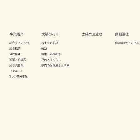
事業紹介
太陽の花々
太陽の生産者
動画視聴
組合長あいさつ
おすすめ花材
Youtubeチャンネル
組合概要
菊類
施設概要
葉物・熱帯花き
沿革／組織図
花のあるくらし
組合員募集
県内のお花屋さん検索
リクルート
5つの基幹事業