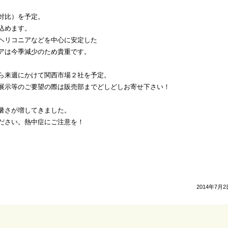
対比）を予定。
込めます。
ヘリコニアなどを中心に安定した
アは今季減少のため貴重です。
ら来週にかけて関西市場２社を予定。
展示等のご要望の際は販売部までどしどしお寄せ下さい！
暑さが増してきました。
ださい。熱中症にご注意を！
2014年7月2