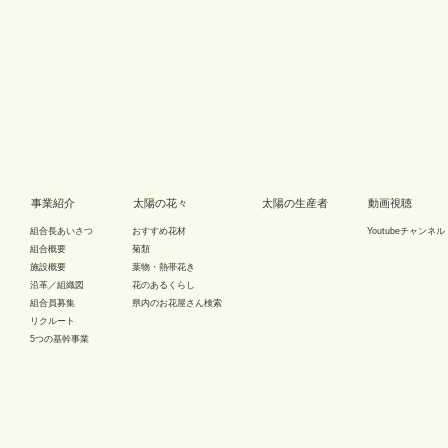
事業紹介
太陽の花々
太陽の生産者
動画視聴
組合長あいさつ
おすすめ花材
Youtubeチャンネル
組合概要
菊類
施設概要
葉物・熱帯花き
沿革／組織図
花のあるくらし
組合員募集
県内のお花屋さん検索
リクルート
5つの基幹事業